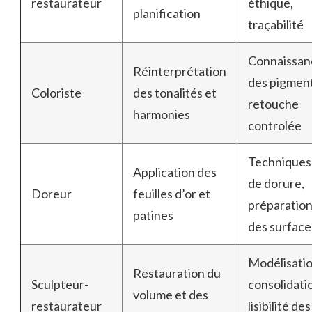
restaurateur
éthique,
planification
traçabilité
Connaissan
Réinterprétation
des pigment
Coloriste
des tonalités et
retouche
harmonies
controlée
Techniques
Application des
de dorure,
Doreur
feuilles d’or et
préparatio
patines
des surface
Modélisatio
Restauration du
Sculpteur-
consolidati
volume et des
restaurateur
lisibilité des