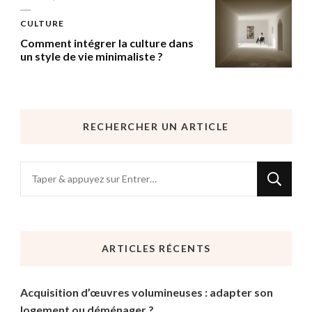
CULTURE
Comment intégrer la culture dans
un style de vie minimaliste ?
RECHERCHER UN ARTICLE
Vous
recherchiez
quelque
chose
ARTICLES RÉCENTS
?
Acquisition d’œuvres volumineuses : adapter son
logement ou déménager ?