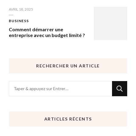
AVRIL 18, 2025
BUSINESS
Comment démarrer une
entreprise avec un budget limité ?
RECHERCHER UN ARTICLE
Vous
recherchiez
quelque
chose
ARTICLES RÉCENTS
?