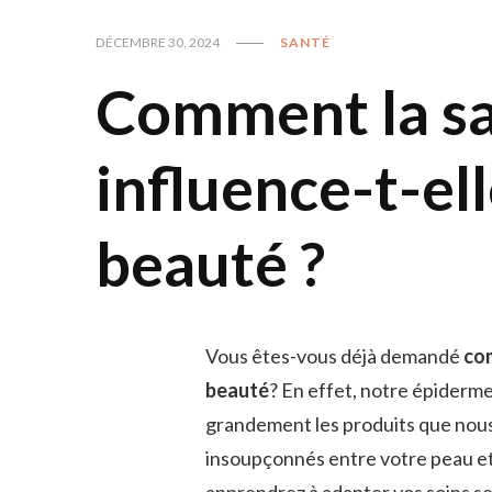
DÉCEMBRE 30, 2024
SANTÉ
Comment la sa
influence-t-el
beauté ?
Vous êtes-vous déjà demandé
com
beauté
? En effet, notre épiderme 
grandement les produits que nous u
insoupçonnés entre votre peau et 
apprendrez à adapter vos soins sel