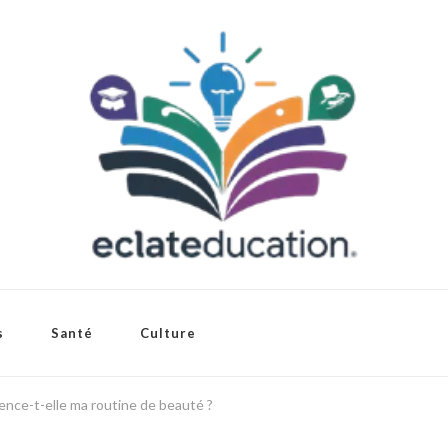
s
Santé
Culture
nce-t-elle ma routine de beauté ?