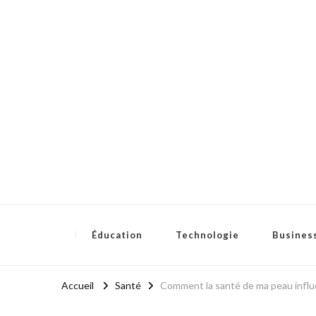
Eclateducation
Savoir, innover, réussir.
Éducation
Technologie
Busines
Accueil
Santé
Comment la santé de ma peau influe