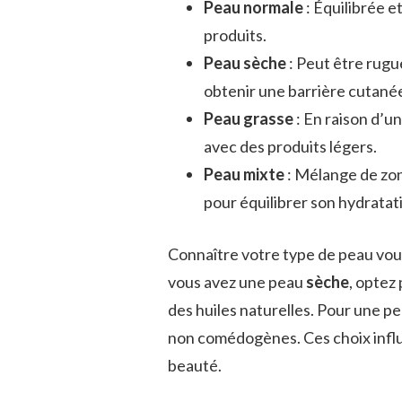
Peau normale
: Équilibrée e
produits.
Peau sèche
: Peut être rugu
obtenir une barrière cutanée
Peau grasse
: En raison d’u
avec des produits légers.
Peau mixte
: Mélange de zon
pour équilibrer son hydratat
Connaître votre type de peau vous
vous avez une peau
sèche
, optez
des huiles naturelles. Pour une p
non comédogènes. Ces choix influ
beauté.