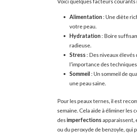
Voici quelques facteurs courants 
Alimentation
: Une diète ri
votre peau.
Hydratation
: Boire suffisa
radieuse.
Stress
: Des niveaux élevés 
l’importance des techniques 
Sommeil
: Un sommeil de qual
une peau saine.
Pour les peaux ternes, il est reco
semaine. Cela aide à éliminer les c
des
imperfections
apparaissent, e
ou du peroxyde de benzoyle, qui p