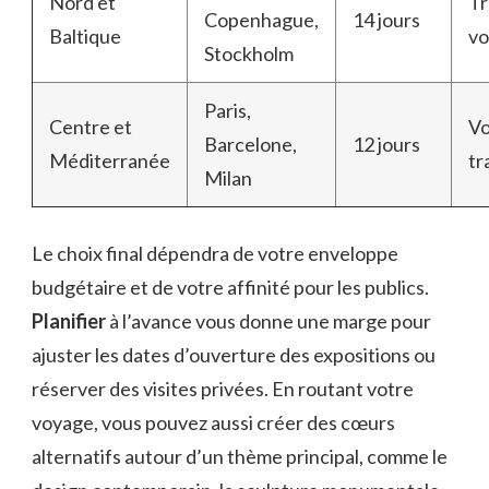
Nord et
Tr
Copenhague,
14 jours
Baltique
vo
Stockholm
Paris,
Centre et
Vo
Barcelone,
12 jours
Méditerranée
tr
Milan
Le choix final dépendra de votre enveloppe
budgétaire et de votre affinité pour les publics.
Planifier
à l’avance vous donne une marge pour
ajuster les dates d’ouverture des expositions ou
réserver des visites privées. En routant votre
voyage, vous pouvez aussi créer des cœurs
alternatifs autour d’un thème principal, comme le