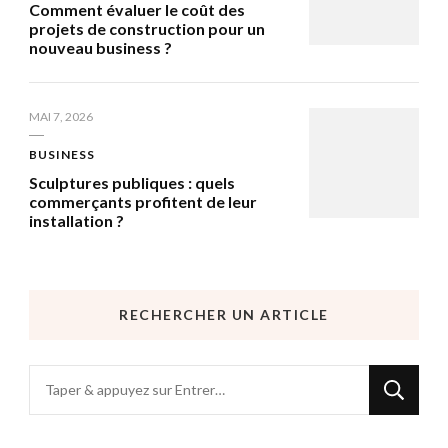
Comment évaluer le coût des
projets de construction pour un
nouveau business ?
MAI 7, 2026
BUSINESS
Sculptures publiques : quels
commerçants profitent de leur
installation ?
RECHERCHER UN ARTICLE
Vous
recherchiez
quelque