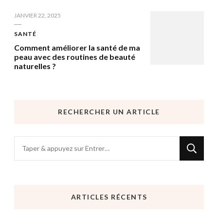
JANVIER 22, 2025
SANTÉ
Comment améliorer la santé de ma
peau avec des routines de beauté
naturelles ?
RECHERCHER UN ARTICLE
Vous
recherchiez
quelque
chose
ARTICLES RÉCENTS
?