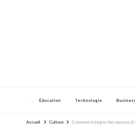
Eclateducation
Savoir, innover, réussir.
Éducation
Technologie
Busines
Accueil
Culture
Comment intégrer des œuvres d’ar