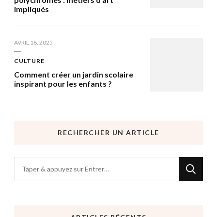
impliqués
AVRIL 18, 2025
CULTURE
Comment créer un jardin scolaire
inspirant pour les enfants ?
RECHERCHER UN ARTICLE
Vous
recherchiez
quelque
chose