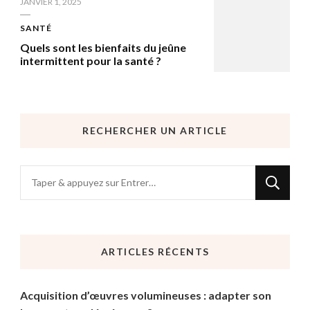
JANVIER 1, 2025
SANTÉ
Quels sont les bienfaits du jeûne
intermittent pour la santé ?
RECHERCHER UN ARTICLE
Vous
recherchiez
quelque
chose
ARTICLES RÉCENTS
?
Acquisition d’œuvres volumineuses : adapter son