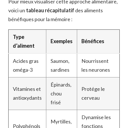
Pour mieux visualiser cette approche alimentaire,
voici un
tableau récapitulatif
des aliments
bénéfiques pour la mémoire :
Type
Exemples
Bénéfices
d’aliment
Acides gras
Saumon,
Nourrissent
oméga-3
sardines
les neurones
Épinards,
Vitamines et
Protége le
chou
antioxydants
cerveau
frisé
Dynamise les
Myrtilles,
Polyphénols
fonctions